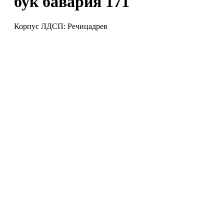
бук бавария 171
Корпус ЛДСП: Речицадрев